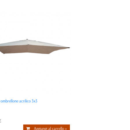
 ombrellone acrilico 3x3
€
Aggiungi al carrello »