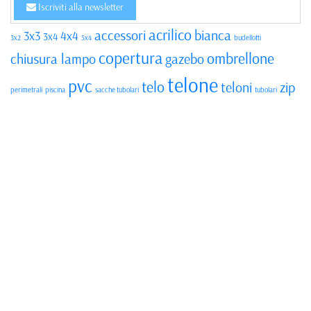
Iscriviti alla newsletter
acrilico
accessori
bianca
3x3
4x4
3x4
3x2
5x4
budellotti
copertura
ombrellone
chiusura lampo
gazebo
telone
pvc
telo
teloni
zip
perimetrali
piscina
sacche tubolari
tubolari