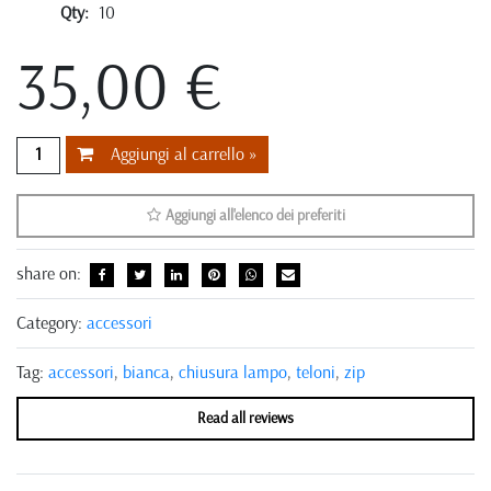
Qty:
10
35,00 €
Aggiungi al carrello »
Aggiungi all'elenco dei preferiti
share on:
Category:
accessori
Tag:
accessori
,
bianca
,
chiusura lampo
,
teloni
,
zip
Read all reviews