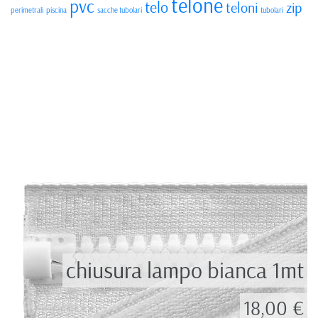
telone
pvc
telo
teloni
zip
perimetrali
piscina
sacche tubolari
tubolari
chiusura lampo bianca 1mt
18,00 €