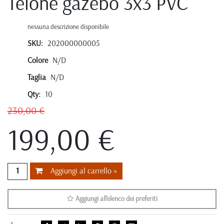
Telone gazebo 3x3 PVC
nessuna descrizione disponibile
SKU:
202000000005
Colore
N/D
Taglia
N/D
Qty:
10
230,00 €
199,00 €
Aggiungi al carrello »
Aggiungi all'elenco dei preferiti