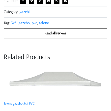
share on:
Category:
gazebi
Tag:
3x3
,
gazebo
,
pvc
,
telone
Read all reviews
Related Products
Telone gazebo 3x4 PVC